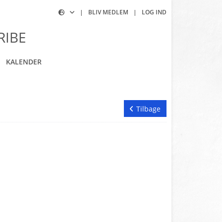
|
BLIV MEDLEM
|
LOG IND
RIBE
KALENDER
Tilbage